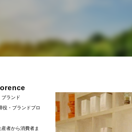
4
TREE Salon & Café オープン」
orence
せ
・ブランド
6
代表取締役・ブランドプロ
生産者から消費者ま