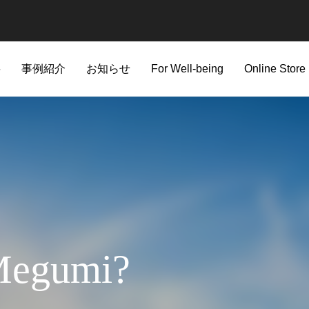
要
事例紹介
お知らせ
For Well-being
Online Store
Megumi?
]最新情報（総合）１