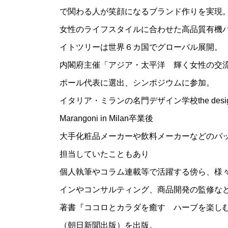
で関わる人が笑顔になるブランド作りを実現
女性のライフスタイルに合わせた高品質有機
イトツリーは世界６カ国でグローバル展開。
内閣府主催「アジア・太平洋 輝く女性の交
ポール代表に選出、シンポジウムに参加。
イタリア・ミランの名門デザイン学校the design sch
Marangoni in Milan卒業後
大手化粧品メーカーや飲料メーカーなどのパ
担当していたこともあり
個人執筆やコラム連載等で活躍する傍ら、様
インやコンサルティング、商品開発の監修な
著書『ココロとカラダを癒す ハーブを楽し
（朝日新聞出版）を出版。