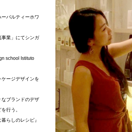
。
ハーバルティーホワ
流事業」にてシンガ
ool Istituto
ッケージデザインを
々なブランドのデザ
どを行う。
む暮らしのレシピ』